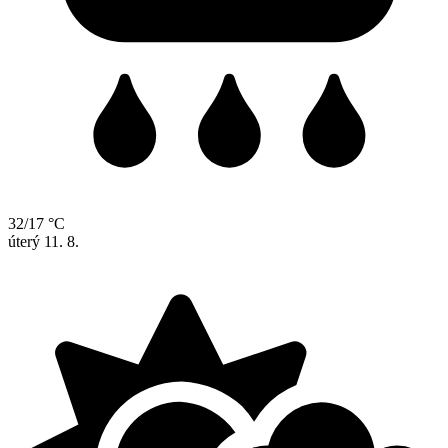
32/17 °C
úterý
11. 8.