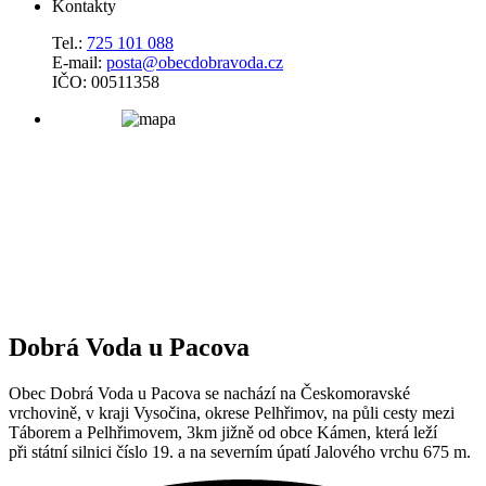
Kontakty
Tel.:
725 101 088
E-mail:
posta@obecdobravoda.cz
IČO: 00511358
Dobrá Voda u Pacova
Obec Dobrá Voda u Pacova se nachází na Českomoravské
vrchovině, v kraji Vysočina, okrese Pelhřimov, na půli cesty mezi
Táborem a Pelhřimovem, 3km jižně od obce Kámen, která leží
při státní silnici číslo 19. a na severním úpatí Jalového vrchu 675 m.