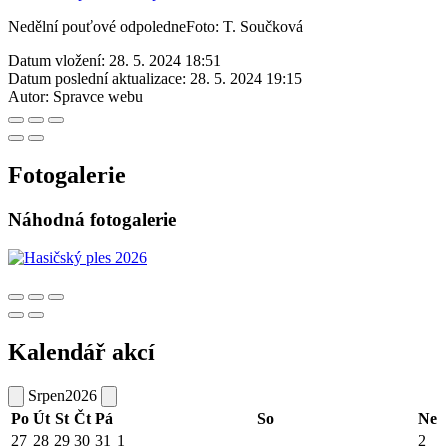
Nedělní pouťové odpoledneFoto: T. Součková
Datum vložení:
28. 5. 2024 18:51
Datum poslední aktualizace:
28. 5. 2024 19:15
Autor:
Spravce webu
Fotogalerie
Náhodná fotogalerie
Kalendář akcí
Srpen
2026
Po
Út
St
Čt
Pá
So
Ne
27
28
29
30
31
1
2