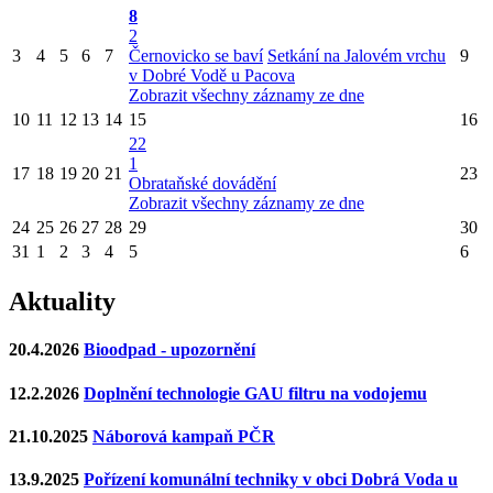
8
2
3
4
5
6
7
Černovicko se baví
Setkání na Jalovém vrchu
9
v Dobré Vodě u Pacova
Zobrazit všechny záznamy ze dne
10
11
12
13
14
15
16
22
1
17
18
19
20
21
23
Obrataňské dovádění
Zobrazit všechny záznamy ze dne
24
25
26
27
28
29
30
31
1
2
3
4
5
6
Aktuality
20.4.2026
Bioodpad - upozornění
12.2.2026
Doplnění technologie GAU filtru na vodojemu
21.10.2025
Náborová kampaň PČR
13.9.2025
Pořízení komunální techniky v obci Dobrá Voda u