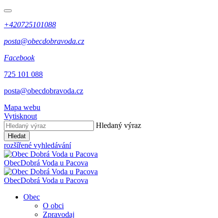
+420725101088
posta@obecdobravoda.cz
Facebook
725 101 088
posta@obecdobravoda.cz
Mapa webu
Vytisknout
Hledaný výraz
Hledat
rozšířené vyhledávání
Obec
Dobrá Voda u Pacova
Obec
Dobrá Voda u Pacova
Obec
O obci
Zpravodaj