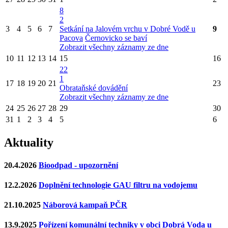
8
2
3
4
5
6
7
Setkání na Jalovém vrchu v Dobré Vodě u
9
Pacova
Černovicko se baví
Zobrazit všechny záznamy ze dne
10
11
12
13
14
15
16
22
1
17
18
19
20
21
23
Obrataňské dovádění
Zobrazit všechny záznamy ze dne
24
25
26
27
28
29
30
31
1
2
3
4
5
6
Aktuality
20.4.2026
Bioodpad - upozornění
12.2.2026
Doplnění technologie GAU filtru na vodojemu
21.10.2025
Náborová kampaň PČR
13.9.2025
Pořízení komunální techniky v obci Dobrá Voda u