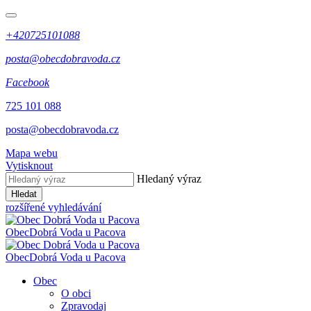
+420725101088
posta@obecdobravoda.cz
Facebook
725 101 088
posta@obecdobravoda.cz
Mapa webu
Vytisknout
Hledaný výraz
Hledat
rozšířené vyhledávání
Obec
Dobrá Voda u Pacova
Obec
Dobrá Voda u Pacova
Obec
O obci
Zpravodaj