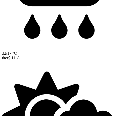
32/17 °C
úterý
11. 8.