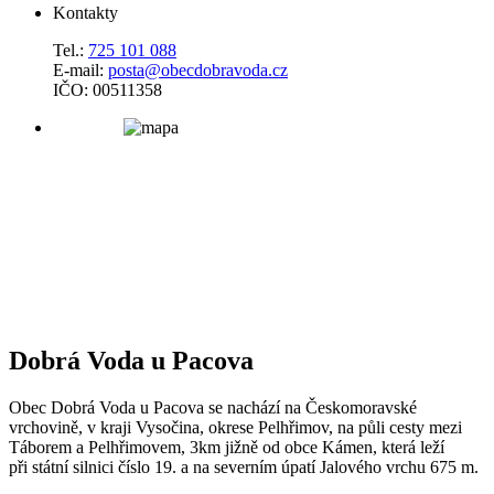
Kontakty
Tel.:
725 101 088
E-mail:
posta@obecdobravoda.cz
IČO: 00511358
Dobrá Voda u Pacova
Obec Dobrá Voda u Pacova se nachází na Českomoravské
vrchovině, v kraji Vysočina, okrese Pelhřimov, na půli cesty mezi
Táborem a Pelhřimovem, 3km jižně od obce Kámen, která leží
při státní silnici číslo 19. a na severním úpatí Jalového vrchu 675 m.