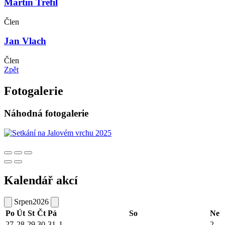
Martin Trefil
Člen
Jan Vlach
Člen
Zpět
Fotogalerie
Náhodná fotogalerie
Kalendář akcí
Srpen
2026
Po
Út
St
Čt
Pá
So
Ne
27
28
29
30
31
1
2