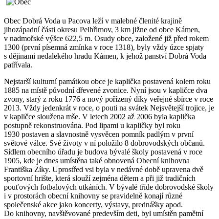
Obec Dobrá Voda u Pacova leží v malebné členité krajině
jihozápadní části okresu Pelhřimov, 3 km jižne od obce Kámen,
v nadmořské výšce 622,5 m. Osudy obce, založené již před rokem
1300 (první písemná zmínka v roce 1318), byly vždy úzce spjaty
s dějinami nedalekého hradu Kámen, k jehož panství Dobrá Voda
patřívala.
Nejstarší kulturní památkou obce je kaplička postavená kolem roku
1885 na místě původní dřevené zvonice. Nyní jsou v kapličce dva
zvony, starý z roku 1776 a nový pořízený díky veřejné sbírce v roce
2013. Vždy jedenkrát v roce, o pouti na svátek Nejsvětejší trojice, je
v kapličce sloužena mše. V letech 2002 až 2006 byla kaplička
postupně rekonstruována. Pod lipami u kapličky byl roku
1930 postaven a slavnostně vysvěcen pomník padlým v první
světové válce. Své životy v ní položilo 8 dobrovodských občanů.
Sídlem obecního úřadu je budova bývalé školy postavená v roce
1905, kde je dnes umístěna také obnovená Obecní knihovna
Františka Zíky. Uprostřed vsi byla v nedávné době upravena dvě
sportovní hrište, která slouží zejména dětem a při již tradičních
pouťových fotbalových utkáních. V bývalé tříde dobrovodské školy
i v prostorách obecní knihovny se pravidelně konají různé
společenské akce jako koncerty, výstavy, prednášky apod.
Do knihovny, navštěvované predevším deti, byl umístěn pamětní