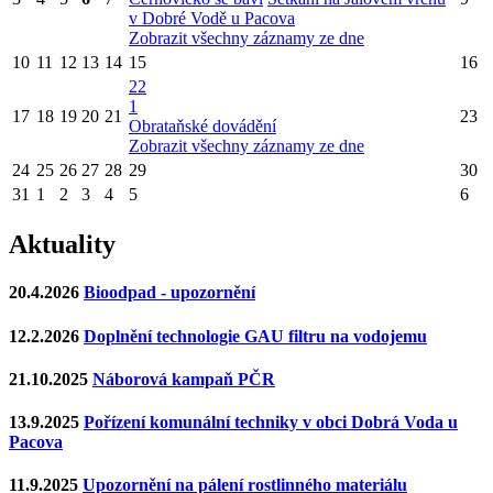
v Dobré Vodě u Pacova
Zobrazit všechny záznamy ze dne
10
11
12
13
14
15
16
22
1
17
18
19
20
21
23
Obrataňské dovádění
Zobrazit všechny záznamy ze dne
24
25
26
27
28
29
30
31
1
2
3
4
5
6
Aktuality
20.4.2026
Bioodpad - upozornění
12.2.2026
Doplnění technologie GAU filtru na vodojemu
21.10.2025
Náborová kampaň PČR
13.9.2025
Pořízení komunální techniky v obci Dobrá Voda u
Pacova
11.9.2025
Upozornění na pálení rostlinného materiálu