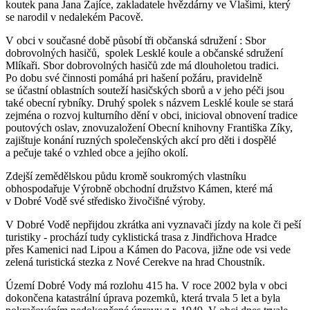
koutek pana Jana Zajíce, zakladatele hvězdárny ve Vlašimi, který
se narodil v nedalekém Pacově.
V obci v současné době působí tři občanská sdružení : Sbor
dobrovolných hasičů, spolek Lesklé koule a občanské sdružení
Mlíkaři. Sbor dobrovolných hasičů zde má dlouholetou tradici.
Po dobu své činnosti pomáhá pri hašení požáru, pravidelně
se účastní oblastních souteží hasičských sborů a v jeho péči jsou
také obecní rybníky. Druhý spolek s názvem Lesklé koule se stará
zejména o rozvoj kulturního dění v obci, inicioval obnovení tradice
poutových oslav, znovuzaložení Obecní knihovny Františka Zíky,
zajištuje konání ruzných společenských akcí pro děti i dospělé
a pečuje také o vzhled obce a jejího okolí.
Zdejší zemědělskou půdu kromě soukromých vlastníku
obhospodařuje Výrobně obchodní družstvo Kámen, které má
v Dobré Vodě své středisko živočišné výroby.
V Dobré Vodě nepřijdou zkrátka ani vyznavači jízdy na kole či peší
turistiky - prochází tudy cyklistická trasa z Jindřichova Hradce
přes Kamenici nad Lipou a Kámen do Pacova, jižne ode vsi vede
zelená turistická stezka z Nové Cerekve na hrad Choustník.
Území Dobré Vody má rozlohu 415 ha. V roce 2002 byla v obci
dokončena katastrální úprava pozemků, která trvala 5 let a byla