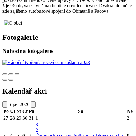
pokračováním nedokončené úpravy z r. 1949. V obci dnes trvale
žije 96 obyvatel. Vetšina domů je obydlena trvale. Dvakrát denně je
zde zajišteno autobusové spojení do Obrataně a Pacova.
Fotogalerie
Náhodná fotogalerie
Kalendář akcí
Srpen
2026
Po
Út
St
Čt
Pá
So
Ne
27
28
29
30
31
1
2
8
2
3
4
5
6
7
Černovicko se baví
Setkání na Jalovém vrchu
9