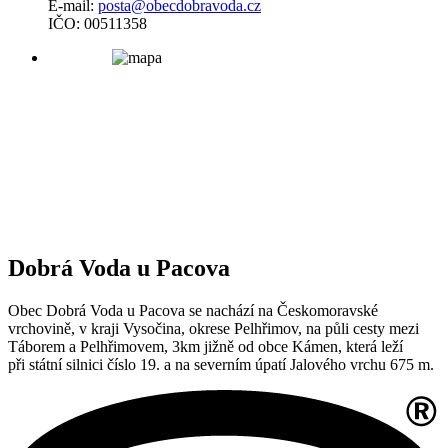
E-mail:
posta@obecdobravoda.cz
IČO: 00511358
Dobrá Voda u Pacova
Obec Dobrá Voda u Pacova se nachází na Českomoravské
vrchovině, v kraji Vysočina, okrese Pelhřimov, na půli cesty mezi
Táborem a Pelhřimovem, 3km jižně od obce Kámen, která leží
při státní silnici číslo 19. a na severním úpatí Jalového vrchu 675 m.