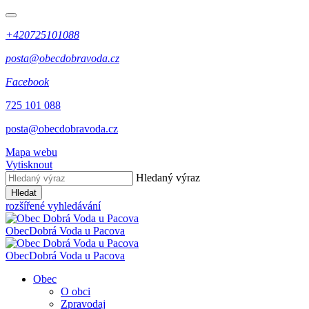
+420725101088
posta@obecdobravoda.cz
Facebook
725 101 088
posta@obecdobravoda.cz
Mapa webu
Vytisknout
Hledaný výraz
Hledat
rozšířené vyhledávání
Obec
Dobrá Voda u Pacova
Obec
Dobrá Voda u Pacova
Obec
O obci
Zpravodaj