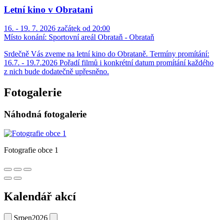
Letní kino v Obratani
16. - 19. 7. 2026 začátek od 20:00
Místo konání:
Sportovní areál Obrataň - Obrataň
Srdečně Vás zveme na letní kino do Obrataně. Termíny promítání:
16.7. - 19.7.2026 Pořadí filmů i konkrétní datum promítání každého
z nich bude dodatečně upřesněno.
Fotogalerie
Náhodná fotogalerie
Fotografie obce 1
Kalendář akcí
Srpen
2026