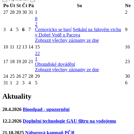
Po
Út
St
Čt
Pá
So
Ne
27
28
29
30
31
1
2
8
2
3
4
5
6
7
Černovicko se baví
Setkání na Jalovém vrchu
9
v Dobré Vodě u Pacova
Zobrazit všechny záznamy ze dne
10
11
12
13
14
15
16
22
1
17
18
19
20
21
23
Obrataňské dovádění
Zobrazit všechny záznamy ze dne
24
25
26
27
28
29
30
31
1
2
3
4
5
6
Aktuality
20.4.2026
Bioodpad - upozornění
12.2.2026
Doplnění technologie GAU filtru na vodojemu
21.10.2025
Náborová kampaň PČR