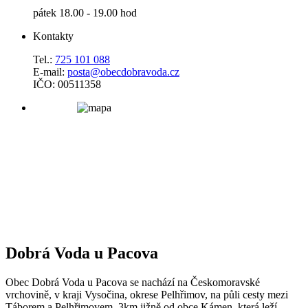
pátek 18.00 - 19.00 hod
Kontakty
Tel.:
725 101 088
E-mail:
posta@obecdobravoda.cz
IČO: 00511358
Dobrá Voda u Pacova
Obec Dobrá Voda u Pacova se nachází na Českomoravské
vrchovině, v kraji Vysočina, okrese Pelhřimov, na půli cesty mezi
Táborem a Pelhřimovem, 3km jižně od obce Kámen, která leží