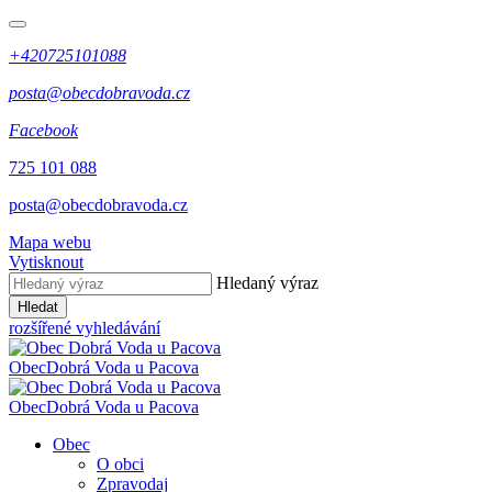
+420725101088
posta@obecdobravoda.cz
Facebook
725 101 088
posta@obecdobravoda.cz
Mapa webu
Vytisknout
Hledaný výraz
Hledat
rozšířené vyhledávání
Obec
Dobrá Voda u Pacova
Obec
Dobrá Voda u Pacova
Obec
O obci
Zpravodaj