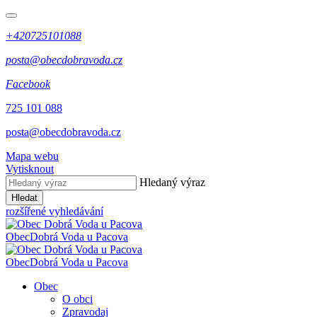
+420725101088
posta@obecdobravoda.cz
Facebook
725 101 088
posta@obecdobravoda.cz
Mapa webu
Vytisknout
Hledaný výraz
Hledat
rozšířené vyhledávání
Obec
Dobrá Voda u Pacova
Obec
Dobrá Voda u Pacova
Obec
O obci
Zpravodaj