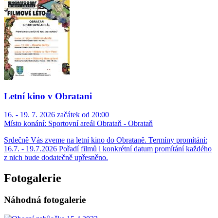
Letní kino v Obratani
16. - 19. 7. 2026 začátek od 20:00
Místo konání:
Sportovní areál Obrataň - Obrataň
Srdečně Vás zveme na letní kino do Obrataně. Termíny promítání:
16.7. - 19.7.2026 Pořadí filmů i konkrétní datum promítání každého
z nich bude dodatečně upřesněno.
Fotogalerie
Náhodná fotogalerie