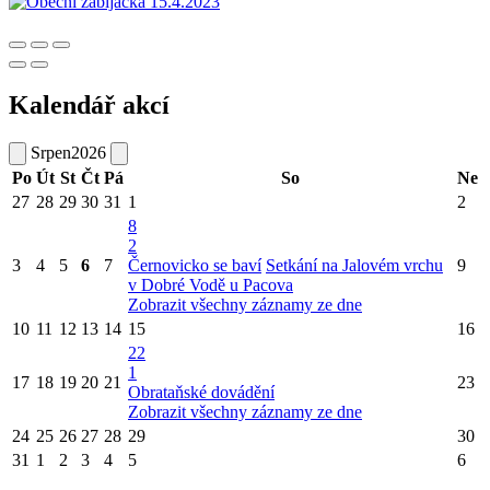
Kalendář akcí
Srpen
2026
Po
Út
St
Čt
Pá
So
Ne
27
28
29
30
31
1
2
8
2
3
4
5
6
7
Černovicko se baví
Setkání na Jalovém vrchu
9
v Dobré Vodě u Pacova
Zobrazit všechny záznamy ze dne
10
11
12
13
14
15
16
22
1
17
18
19
20
21
23
Obrataňské dovádění
Zobrazit všechny záznamy ze dne
24
25
26
27
28
29
30
31
1
2
3
4
5
6