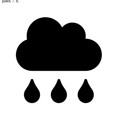
pátek
7. 8.