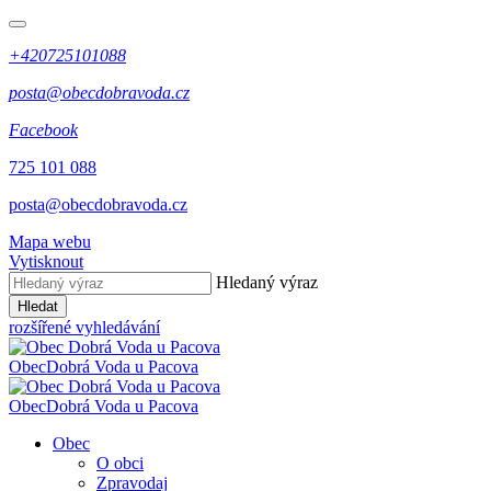
+420725101088
posta@obecdobravoda.cz
Facebook
725 101 088
posta@obecdobravoda.cz
Mapa webu
Vytisknout
Hledaný výraz
Hledat
rozšířené vyhledávání
Obec
Dobrá Voda u Pacova
Obec
Dobrá Voda u Pacova
Obec
O obci
Zpravodaj