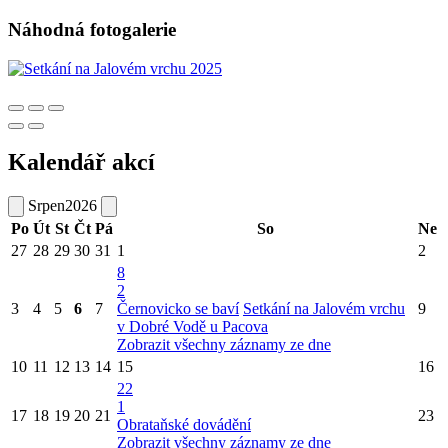
Náhodná fotogalerie
Kalendář akcí
Srpen
2026
Po
Út
St
Čt
Pá
So
Ne
27
28
29
30
31
1
2
8
2
3
4
5
6
7
Černovicko se baví
Setkání na Jalovém vrchu
9
v Dobré Vodě u Pacova
Zobrazit všechny záznamy ze dne
10
11
12
13
14
15
16
22
1
17
18
19
20
21
23
Obrataňské dovádění
Zobrazit všechny záznamy ze dne