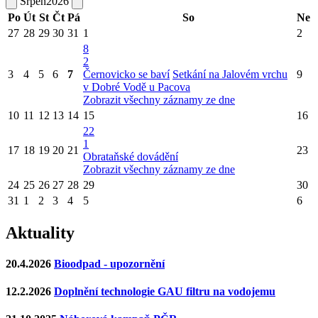
Srpen
2026
Po
Út
St
Čt
Pá
So
Ne
27
28
29
30
31
1
2
8
2
3
4
5
6
7
Černovicko se baví
Setkání na Jalovém vrchu
9
v Dobré Vodě u Pacova
Zobrazit všechny záznamy ze dne
10
11
12
13
14
15
16
22
1
17
18
19
20
21
23
Obrataňské dovádění
Zobrazit všechny záznamy ze dne
24
25
26
27
28
29
30
31
1
2
3
4
5
6
Aktuality
20.4.2026
Bioodpad - upozornění
12.2.2026
Doplnění technologie GAU filtru na vodojemu