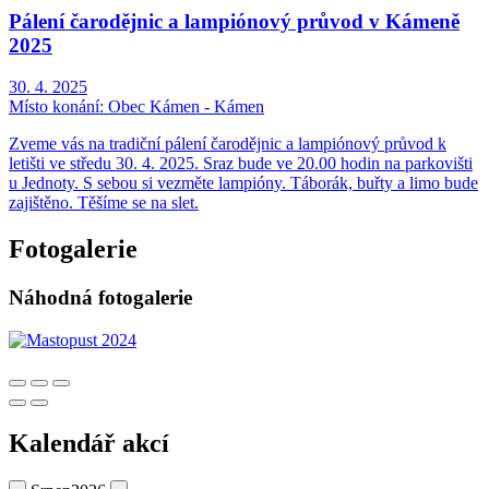
Pálení čarodějnic a lampiónový průvod v Kámeně
2025
30. 4. 2025
Místo konání:
Obec Kámen - Kámen
Zveme vás na tradiční pálení čarodějnic a lampiónový průvod k
letišti ve středu 30. 4. 2025. Sraz bude ve 20.00 hodin na parkovišti
u Jednoty. S sebou si vezměte lampióny. Táborák, buřty a limo bude
zajištěno. Těšíme se na slet.
Fotogalerie
Náhodná fotogalerie
Kalendář akcí