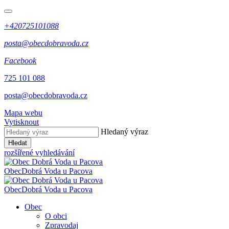
+420725101088
posta@obecdobravoda.cz
Facebook
725 101 088
posta@obecdobravoda.cz
Mapa webu
Vytisknout
Hledaný výraz
Hledat
rozšířené vyhledávání
Obec
Dobrá Voda u Pacova
Obec
Dobrá Voda u Pacova
Obec
O obci
Zpravodaj