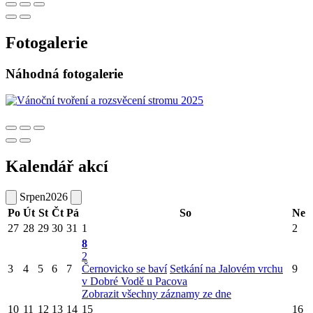
Fotogalerie
Náhodná fotogalerie
Kalendář akcí
Srpen
2026
Po
Út
St
Čt
Pá
So
Ne
27
28
29
30
31
1
2
8
2
3
4
5
6
7
Černovicko se baví
Setkání na Jalovém vrchu
9
v Dobré Vodě u Pacova
Zobrazit všechny záznamy ze dne
10
11
12
13
14
15
16