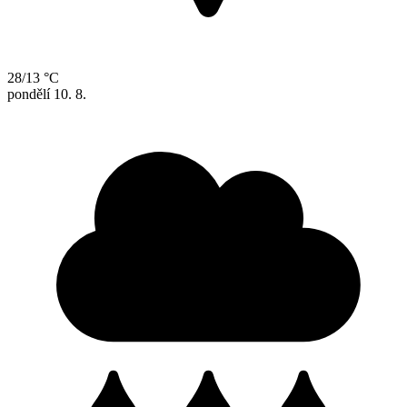
28/13 °C
pondělí
10. 8.