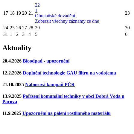
22
1
17
18
19
20
21
23
Obrataňské dovádění
Zobrazit všechny záznamy ze dne
24
25
26
27
28
29
30
31
1
2
3
4
5
6
Aktuality
20.4.2026
Bioodpad - upozornění
12.2.2026
Doplnění technologie GAU filtru na vodojemu
21.10.2025
Náborová kampaň PČR
13.9.2025
Pořízení komunální techniky v obci Dobrá Voda u
Pacova
11.9.2025
Upozornění na pálení rostlinného materiálu