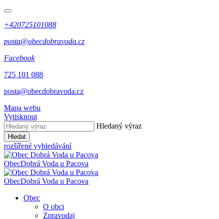
+420725101088
posta@obecdobravoda.cz
Facebook
725 101 088
posta@obecdobravoda.cz
Mapa webu
Vytisknout
Hledaný výraz
Hledat
rozšířené vyhledávání
Obec
Dobrá Voda u Pacova
Obec
Dobrá Voda u Pacova
Obec
O obci
Zpravodaj