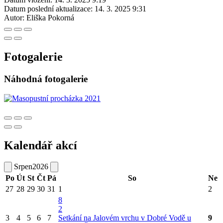
Datum poslední aktualizace:
14. 3. 2025 9:31
Autor:
Eliška Pokorná
Fotogalerie
Náhodná fotogalerie
Kalendář akcí
Srpen
2026
Po
Út
St
Čt
Pá
So
Ne
27
28
29
30
31
1
2
8
2
3
4
5
6
7
Setkání na Jalovém vrchu v Dobré Vodě u
9