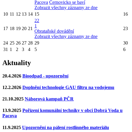
Pacova
Černovicko se baví
Zobrazit všechny záznamy ze dne
10
11
12
13
14
15
16
22
1
17
18
19
20
21
23
Obrataňské dovádění
Zobrazit všechny záznamy ze dne
24
25
26
27
28
29
30
31
1
2
3
4
5
6
Aktuality
20.4.2026
Bioodpad - upozornění
12.2.2026
Doplnění technologie GAU filtru na vodojemu
21.10.2025
Náborová kampaň PČR
13.9.2025
Pořízení komunální techniky v obci Dobrá Voda u
Pacova
11.9.2025
Upozornění na pálení rostlinného materiálu