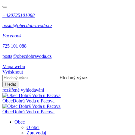
+420725101088
posta@obecdobravoda.cz
Facebook
725 101 088
posta@obecdobravoda.cz
Mapa webu
Vytisknout
Hledaný výraz
Hledat
rozšířené vyhledávání
Obec
Dobrá Voda u Pacova
Obec
Dobrá Voda u Pacova
Obec
O obci
Zpravodaj