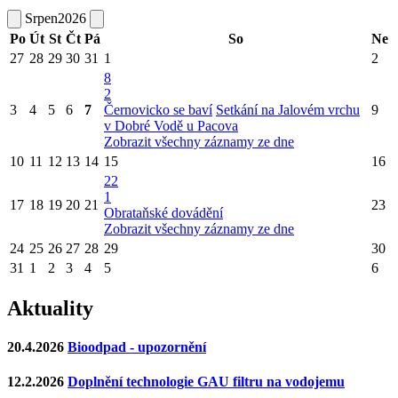
Srpen
2026
Po
Út
St
Čt
Pá
So
Ne
27
28
29
30
31
1
2
8
2
3
4
5
6
7
Černovicko se baví
Setkání na Jalovém vrchu
9
v Dobré Vodě u Pacova
Zobrazit všechny záznamy ze dne
10
11
12
13
14
15
16
22
1
17
18
19
20
21
23
Obrataňské dovádění
Zobrazit všechny záznamy ze dne
24
25
26
27
28
29
30
31
1
2
3
4
5
6
Aktuality
20.4.2026
Bioodpad - upozornění
12.2.2026
Doplnění technologie GAU filtru na vodojemu