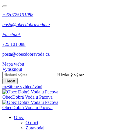
+420725101088
posta@obecdobravoda.cz
Facebook
725 101 088
posta@obecdobravoda.cz
Mapa webu
Vytisknout
Hledaný výraz
Hledat
rozšířené vyhledávání
Obec
Dobrá Voda u Pacova
Obec
Dobrá Voda u Pacova
Obec
O obci
Zpravodaj