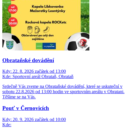
Obrataňské dovádění
Kdy:
22. 8. 2026 začátek od 13:00
Kde:
Sportovní areál Obrataň, Obrataň
Srdečně Vás zveme na Obrataňské dovádění, které se uskuteční v
sobotu 22.8.2026 od 13:00 hodin ve sportovním areálu v Obratani.
Těšíme se na Vás.
Pouť v Černovicích
Kdy:
20. 9. 2026 začátek od 10:00
Kde: