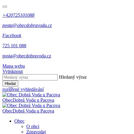
+420725101088
posta@obecdobravoda.cz
Facebook
725 101 088
posta@obecdobravoda.cz
Mapa webu
Vytisknout
Hledaný výraz
Hledat
rozšířené vyhledávání
Obec
Dobrá Voda u Pacova
Obec
Dobrá Voda u Pacova
Obec
O obci
Zpravodaj