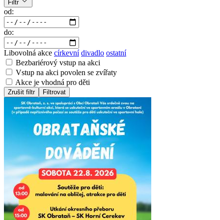
Filtr
od:
do:
Libovolná akce
církevní
divadlo
ostatní
Bezbariérový vstup na akci
Vstup na akci povolen se zvířaty
Akce je vhodná pro děti
Zrušit filtr
Filtrovat