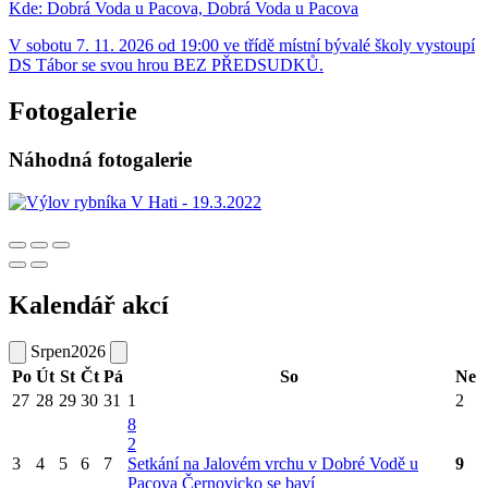
Kde:
Dobrá Voda u Pacova, Dobrá Voda u Pacova
V sobotu 7. 11. 2026 od 19:00 ve třídě místní bývalé školy vystoupí
DS Tábor se svou hrou BEZ PŘEDSUDKŮ.
Fotogalerie
Náhodná fotogalerie
Kalendář akcí
Srpen
2026
Po
Út
St
Čt
Pá
So
Ne
27
28
29
30
31
1
2
8
2
3
4
5
6
7
Setkání na Jalovém vrchu v Dobré Vodě u
9
Pacova
Černovicko se baví