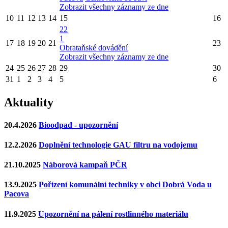
Zobrazit všechny záznamy ze dne
10
11
12
13
14
15
16
22
1
17
18
19
20
21
23
Obrataňské dovádění
Zobrazit všechny záznamy ze dne
24
25
26
27
28
29
30
31
1
2
3
4
5
6
Aktuality
20.4.2026
Bioodpad - upozornění
12.2.2026
Doplnění technologie GAU filtru na vodojemu
21.10.2025
Náborová kampaň PČR
13.9.2025
Pořízení komunální techniky v obci Dobrá Voda u
Pacova
11.9.2025
Upozornění na pálení rostlinného materiálu